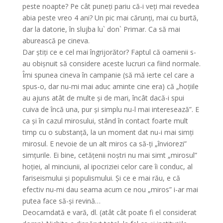
peste noapte? Pe cât puneți pariu că-i veți mai revedea
abia peste vreo 4 ani? Un pic mai cărunți, mai cu burtă,
dar la datorie, în slujba lu` don` Primar. Ca să mai
aburească pe cineva.
Dar știți ce e cel mai îngrijorător? Faptul că oamenii s-
au obișnuit să considere aceste lucruri ca fiind normale.
Îmi spunea cineva în campanie (să mă ierte cel care a
spus-o, dar nu-mi mai aduc aminte cine era) că „hoțiile
au ajuns atât de multe și de mari, încât dacă-i spui
cuiva de încă una, pur și simplu nu-l mai interesează”. E
ca și în cazul mirosului, stând în contact foarte mult
timp cu o substanță, la un moment dat nu-i mai simți
mirosul. E nevoie de un alt miros ca să-ți „înviorezi”
simțurile. Ei bine, cetățenii noștri nu mai simt „mirosul”
hoției, al minciunii, al ipocriziei celor care îi conduc, al
fariseismului și populismului. Și ce e mai rău, e că
efectiv nu-mi dau seama acum ce nou „miros” i-ar mai
putea face să-și revină…
Deocamdată e vară, dl. (atât cât poate fi el considerat