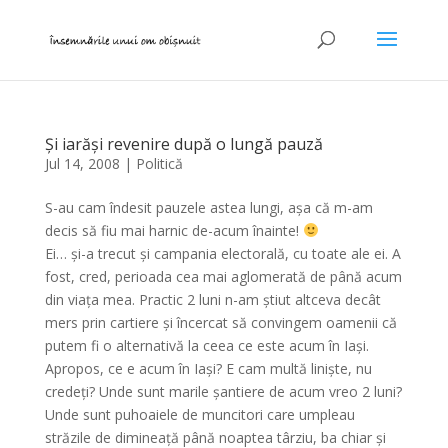
Și iarăși revenire după o lungă pauză
Jul 14, 2008
|
Politică
S-au cam îndesit pauzele astea lungi, așa că m-am
decis să fiu mai harnic de-acum înainte!
Ei… și-a trecut și campania electorală, cu toate ale ei. A
fost, cred, perioada cea mai aglomerată de până acum
din viața mea. Practic 2 luni n-am știut altceva decât
mers prin cartiere și încercat să convingem oamenii că
putem fi o alternativă la ceea ce este acum în Iași.
Apropos, ce e acum în Iași? E cam multă liniște, nu
credeți? Unde sunt marile șantiere de acum vreo 2 luni?
Unde sunt puhoaiele de muncitori care umpleau
străzile de dimineață până noaptea târziu, ba chiar și