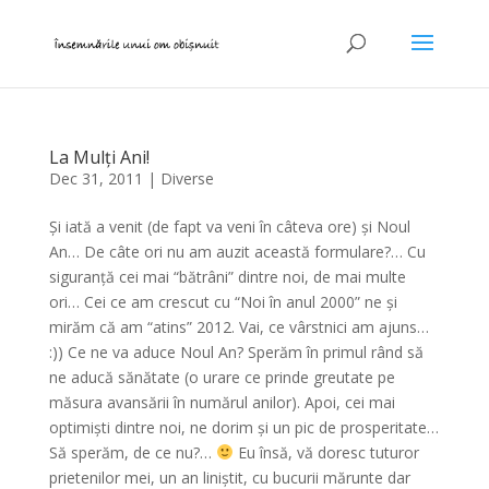
La Mulți Ani!
Dec 31, 2011
|
Diverse
Și iată a venit (de fapt va veni în câteva ore) și Noul
An… De câte ori nu am auzit această formulare?… Cu
siguranță cei mai “bătrâni” dintre noi, de mai multe
ori… Cei ce am crescut cu “Noi în anul 2000” ne și
mirăm că am “atins” 2012. Vai, ce vârstnici am ajuns…
:)) Ce ne va aduce Noul An? Sperăm în primul rând să
ne aducă sănătate (o urare ce prinde greutate pe
măsura avansării în numărul anilor). Apoi, cei mai
optimiști dintre noi, ne dorim și un pic de prosperitate…
Să sperăm, de ce nu?…
Eu însă, vă doresc tuturor
prietenilor mei, un an liniștit, cu bucurii mărunte dar