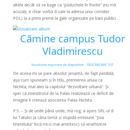
altele decât să se bage ca ”păduchele în frunte” (nu mă
acuzați, e chiar vorba d-sale la adresa unui consilier
PDL) la a primi premii la gale organizate pe bani publici.
Cămine campus Tudor
Vladimirescu
Vizualizare expunere de diapozitive
DESCĂRCARE TOT
De aceea mi se pare absolut jenantă, de fapt penibilă,
așa cum spuneam și în titlu, premierea unuia ca
Nichita, mai ales la capitolul ”dezvoltare urbană”. Și
sper că investitorul de la Palas realizează ce deficit de
imagine îi creează asocierea Palas-Nichita…
P.S. – Și de unde până unde, mă rog, a ajuns SRL-ul d-
lui Tatulici (a cărui ternă și stupidă emisiune ”Joia
tineretului” încă mi-o mai amintesc) să ierarhizeze