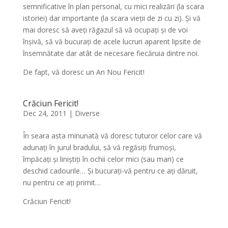
semnificative în plan personal, cu mici realizări (la scara
istoriei) dar importante (la scara vieții de zi cu zi). Și vă
mai doresc să aveți răgazul să vă ocupați și de voi
înșivă, să vă bucurați de acele lucruri aparent lipsite de
însemnătate dar atât de necesare fiecăruia dintre noi.
De fapt, vă doresc un An Nou Fericit!
Crăciun Fericit!
Dec 24, 2011
|
Diverse
În seara asta minunată vă doresc tuturor celor care vă
adunați în jurul bradului, să vă regăsiți frumoși,
împăcați și liniștiți în ochii celor mici (sau mari) ce
deschid cadourile… Și bucurați-vă pentru ce ați dăruit,
nu pentru ce ați primit…
Crăciun Fericit!