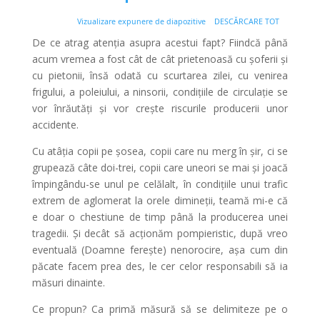
Vizualizare expunere de diapozitive
DESCĂRCARE TOT
De ce atrag atenția asupra acestui fapt? Fiindcă până
acum vremea a fost cât de cât prietenoasă cu șoferii și
cu pietonii, însă odată cu scurtarea zilei, cu venirea
frigului, a poleiului, a ninsorii, condițiile de circulație se
vor înrăutăți și vor crește riscurile producerii unor
accidente.
Cu atâția copii pe șosea, copii care nu merg în șir, ci se
grupează câte doi-trei, copii care uneori se mai și joacă
împingându-se unul pe celălalt, în condițiile unui trafic
extrem de aglomerat la orele dimineții, teamă mi-e că
e doar o chestiune de timp până la producerea unei
tragedii. Și decât să acționăm pompieristic, după vreo
eventuală (Doamne ferește) nenorocire, așa cum din
păcate facem prea des, le cer celor responsabili să ia
măsuri dinainte.
Ce propun? Ca primă măsură să se delimiteze pe o