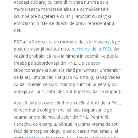
aceeași culoare) cu care dl. Nichita nu vrea să-și
murdărească manșetele albe ale cămășilor sale
scumpe (de bugetar) e cărat și aruncat cu sârg și
entuziasm în diferite direcții de bravii reprezentanți
PNL.
PSD-ul a încercat la un moment dat să folosească pe
post de vidanjă politică niște
pechinezi de la TSD
, dar
văzând probabil că nu-i ia nimeni în seamă, i-a pus la
treabă pe subordonații din PNL. De ce spun
subordonații? Păi luați-i la rând pe “urmașii Bratienilor”
de la Iași, atăția câți îi știți (că nu-s mulți) și veți vedea
că de “liberali” ce sunt, mai toți sunt ori bugetari, ori
angajați ai lui Nichita (deci tot bugetari, dar la stăpân).
Așa că data viitoare când mai cuvântă d-nii de la PNL,
le recomand colegilor mei să lase răspunsurile pe
seama unora de nivelul celor din PNL. Pentru dl.
Fenechiu de exemplu, bântuit în ultima vreme de tot
felul de tristeți pe blogul d-sale, care a mai emis și el