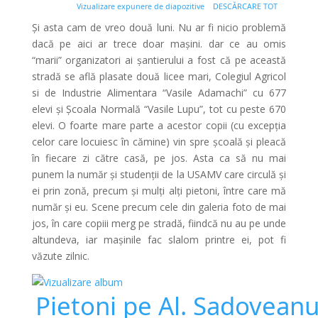
Vizualizare expunere de diapozitive
DESCĂRCARE TOT
Și asta cam de vreo două luni. Nu ar fi nicio problemă
dacă pe aici ar trece doar mașini. dar ce au omis
“marii” organizatori ai șantierului a fost că pe această
stradă se află plasate două licee mari, Colegiul Agricol
si de Industrie Alimentara “Vasile Adamachi” cu 677
elevi și Școala Normală “Vasile Lupu”, tot cu peste 670
elevi. O foarte mare parte a acestor copii (cu excepția
celor care locuiesc în cămine) vin spre școală și pleacă
în fiecare zi către casă, pe jos. Asta ca să nu mai
punem la număr și studenții de la USAMV care circulă și
ei prin zonă, precum și mulți alți pietoni, între care mă
număr și eu. Scene precum cele din galeria foto de mai
jos, în care copiii merg pe stradă, fiindcă nu au pe unde
altundeva, iar mașinile fac slalom printre ei, pot fi
văzute zilnic.
Pietoni pe Al. Sadovean