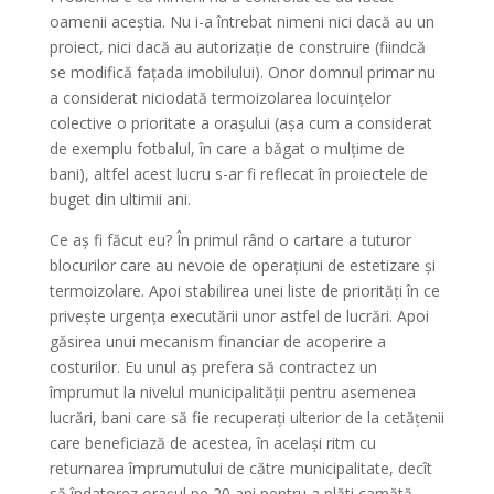
oamenii aceștia. Nu i-a întrebat nimeni nici dacă au un
proiect, nici dacă au autorizație de construire (fiindcă
se modifică fațada imobilului). Onor domnul primar nu
a considerat niciodată termoizolarea locuințelor
colective o prioritate a orașului (așa cum a considerat
de exemplu fotbalul, în care a băgat o mulțime de
bani), altfel acest lucru s-ar fi reflecat în proiectele de
buget din ultimii ani.
Ce aș fi făcut eu? În primul rând o cartare a tuturor
blocurilor care au nevoie de operațiuni de estetizare și
termoizolare. Apoi stabilirea unei liste de priorități în ce
privește urgența executării unor astfel de lucrări. Apoi
găsirea unui mecanism financiar de acoperire a
costurilor. Eu unul aș prefera să contractez un
împrumut la nivelul municipalității pentru asemenea
lucrări, bani care să fie recuperați ulterior de la cetățenii
care beneficiază de acestea, în același ritm cu
returnarea împrumutului de către municipalitate, decît
să îndatorez orașul pe 20 ani pentru a plăti camătă