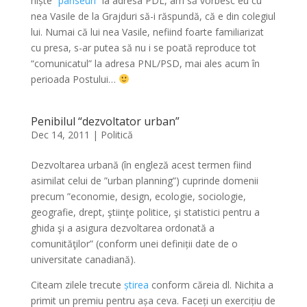
niște
“panseuri”
la adresa PDL, am să vorbesc eu cu
nea Vasile de la Grajduri să-i răspundă, că e din colegiul
lui. Numai că lui nea Vasile, nefiind foarte familiarizat
cu presa, s-ar putea să nu i se poată reproduce tot
“comunicatul” la adresa PNL/PSD, mai ales acum în
perioada Postului…
Penibilul “dezvoltator urban”
Dec 14, 2011
|
Politică
Dezvoltarea urbană (în engleză acest termen fiind
asimilat celui de ”urban planning”) cuprinde domenii
precum ”economie, design, ecologie, sociologie,
geografie, drept, ştiinţe politice, şi statistici pentru a
ghida şi a asigura dezvoltarea ordonată a
comunităţilor” (conform unei definiții date de o
universitate canadiană).
Citeam zilele trecute
știrea
conform căreia dl. Nichita a
primit un premiu pentru așa ceva. Faceți un exercițiu de