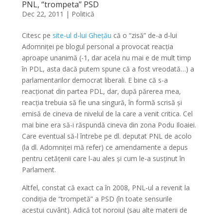
PNL, “trompeta” PSD
Dec 22, 2011
|
Politică
Citesc pe
site-ul d-lui Ghețău
că o “zisă” de-a d-lui
Adomniței pe blogul personal a provocat reacția
aproape unanimă (-1, dar acela nu mai e de mult timp
în PDL, asta dacă putem spune că a fost vreodată…) a
parlamentarilor democrat liberali. E bine că s-a
reacționat din partea PDL, dar, după părerea mea,
reacția trebuia să fie una singură, în formă scrisă și
emisă de cineva de nivelul de la care a venit critica. Cel
mai bine era să-i răspundă cineva din zona Podu Iloaiei.
Care eventual să-l întrebe pe dl. deputat PNL de acolo
(la dl. Adomniței mă refer) ce amendamente a depus
pentru cetățenii care l-au ales și cum le-a susținut în
Parlament.
Altfel, constat că exact ca în 2008, PNL-ul a revenit la
condiția de “trompetă” a PSD (în toate sensurile
acestui cuvânt). Adică tot noroiul (sau alte materii de