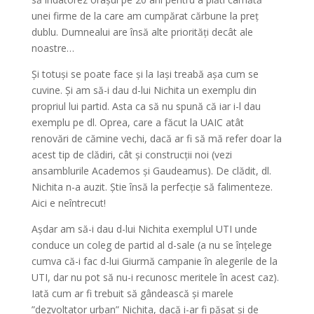
unei firme de la care am cumpărat cărbune la preț
dublu. Dumnealui are însă alte priorități decât ale
noastre…
Și totuși se poate face și la Iași treabă așa cum se
cuvine. Și am să-i dau d-lui Nichita un exemplu din
propriul lui partid. Asta ca să nu spună că iar i-l dau
exemplu pe dl. Oprea, care a făcut la UAIC atât
renovări de cămine vechi, dacă ar fi să mă refer doar la
acest tip de clădiri, cât și construcții noi (vezi
ansamblurile Academos și Gaudeamus). De clădit, dl.
Nichita n-a auzit. Știe însă la perfecție să falimenteze.
Aici e neîntrecut!
Așdar am să-i dau d-lui Nichita exemplul UTI unde
conduce un coleg de partid al d-sale (a nu se înțelege
cumva că-i fac d-lui Giurmă campanie în alegerile de la
UTI, dar nu pot să nu-i recunosc meritele în acest caz).
Iată cum ar fi trebuit să gândească și marele
”dezvoltator urban” Nichita, dacă i-ar fi păsat și de