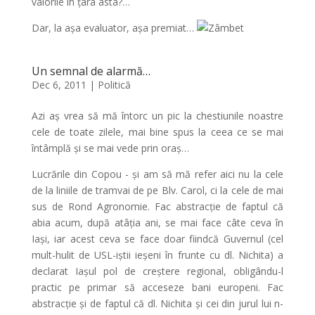
valorile în țara asta?…
Dar, la așa evaluator, așa premiat…
Un semnal de alarmă…
Dec 6, 2011
|
Politică
Azi aș vrea să mă întorc un pic la chestiunile noastre
cele de toate zilele, mai bine spus la ceea ce se mai
întâmplă și se mai vede prin oraș…
Lucrările din Copou - și am să mă refer aici nu la cele
de la liniile de tramvai de pe Blv. Carol, ci la cele de mai
sus de Rond Agronomie. Fac abstracție de faptul că
abia acum, după atâția ani, se mai face câte ceva în
Iași, iar acest ceva se face doar fiindcă Guvernul (cel
mult-hulit de USL-iștii ieșeni în frunte cu dl. Nichita) a
declarat Iașul pol de creștere regional, obligându-l
practic pe primar să acceseze bani europeni. Fac
abstracție și de faptul că dl. Nichita și cei din jurul lui n-