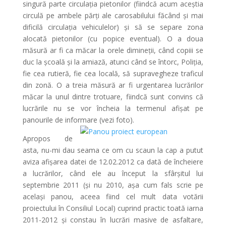
singură parte circulația pietonilor (fiindcă acum aceștia
circulă pe ambele părți ale carosabilului făcând și mai
dificilă circulația vehiculelor) și să se separe zona
alocată pietonilor (cu popice eventual). O a doua
măsură ar fi ca măcar la orele dimineții, când copiii se
duc la școală și la amiază, atunci când se întorc, Poliția,
fie cea rutieră, fie cea locală, să supravegheze traficul
din zonă. O a treia măsură ar fi urgentarea lucrărilor
măcar la unul dintre trotuare, fiindcă sunt convins că
lucrările nu se vor încheia la termenul afișat pe
panourile de informare (vezi foto).
Apropos de
asta, nu-mi dau seama ce om cu scaun la cap a putut
aviza afișarea datei de 12.02.2012 ca dată de încheiere
a lucrărilor, când ele au început la sfârșitul lui
septembrie 2011 (și nu 2010, așa cum fals scrie pe
același panou, aceea fiind cel mult data votării
proiectului în Consiliul Local) cuprind practic toată iarna
2011-2012 și constau în lucrări masive de asfaltare,