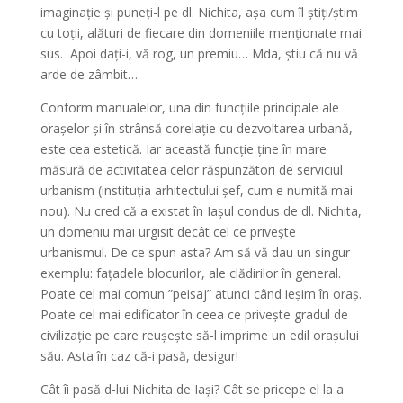
imaginație și puneți-l pe dl. Nichita, așa cum îl știți/știm
cu toții, alături de fiecare din domeniile menționate mai
sus. Apoi dați-i, vă rog, un premiu… Mda, știu că nu vă
arde de zâmbit…
Conform manualelor, una din funcțiile principale ale
orașelor și în strânsă corelație cu dezvoltarea urbană,
este cea estetică. Iar această funcție ține în mare
măsură de activitatea celor răspunzători de serviciul
urbanism (instituția arhitectului șef, cum e numită mai
nou). Nu cred că a existat în Iașul condus de dl. Nichita,
un domeniu mai urgisit decât cel ce privește
urbanismul. De ce spun asta? Am să vă dau un singur
exemplu: fațadele blocurilor, ale clădirilor în general.
Poate cel mai comun ”peisaj” atunci când ieșim în oraș.
Poate cel mai edificator în ceea ce privește gradul de
civilizație pe care reușește să-l imprime un edil orașului
său. Asta în caz că-i pasă, desigur!
Cât îi pasă d-lui Nichita de Iași? Cât se pricepe el la a