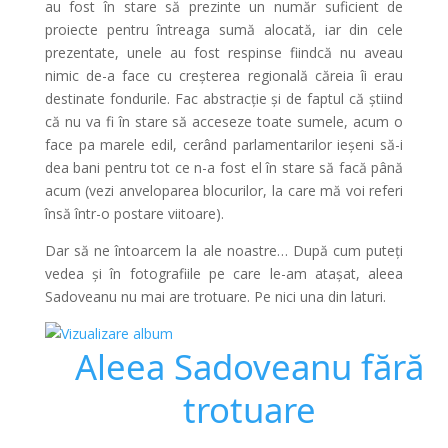
au fost în stare să prezinte un număr suficient de
proiecte pentru întreaga sumă alocată, iar din cele
prezentate, unele au fost respinse fiindcă nu aveau
nimic de-a face cu creșterea regională căreia îi erau
destinate fondurile. Fac abstracție și de faptul că știind
că nu va fi în stare să acceseze toate sumele, acum o
face pa marele edil, cerând parlamentarilor ieșeni să-i
dea bani pentru tot ce n-a fost el în stare să facă până
acum (vezi anveloparea blocurilor, la care mă voi referi
însă într-o postare viitoare).
Dar să ne întoarcem la ale noastre… După cum puteți
vedea și în fotografiile pe care le-am atașat, aleea
Sadoveanu nu mai are trotuare. Pe nici una din laturi.
Aleea Sadoveanu fără
trotuare