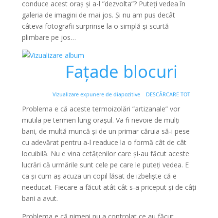
conduce acest oraș și a-l ”dezvolta”? Puteți vedea în
galeria de imagini de mai jos. Și nu am pus decât
câteva fotografii surprinse la o simplă și scurtă
plimbare pe jos…
Fațade blocuri
Vizualizare expunere de diapozitive
DESCĂRCARE TOT
Problema e că aceste termoizolări ”artizanale” vor
mutila pe termen lung orașul. Va fi nevoie de mulți
bani, de multă muncă și de un primar căruia să-i pese
cu adevărat pentru a-l readuce la o formă cât de cât
locuibilă. Nu e vina cetățenilor care și-au făcut aceste
lucrări că urmările sunt cele pe care le puteți vedea. E
ca și cum aș acuza un copil lăsat de izbeliște că e
needucat. Fiecare a făcut atât cât s-a priceput și de câți
bani a avut.
Problema e că nimeni nu a controlat ce au făcut