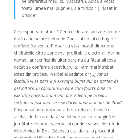
pe preferatul meu, dl. Mătăsaru). Adică a votat
toată lumea mai puțin eu, ăla “ridicol” și “lăsat în
offside”.
Ce le spuneam atunci? Ceea ce le-am spus de fiecare
dată când se prezentau în Consiliul Local cu bugete
umflate (ca venituri) doar ca să-și poată direcționa
cheltuielile către zone mai profitabile electoral, dar nu
numai. Iar rectificările ulterioare nu au făcut altceva
decăt să confirme acest lucru. Și i-am mai întrebat
(citez din procesul-verbal al ședinței): “
[…] cât de
fezabilă vi se pare a fi execuția bugetului pe partea de
dezvoltare, în condițiile în care știm foarte bine ca
execuția bugetară din anii precedenți pe aceeași
secțiune a fost una care se ducea undeva în jur de 20%?
“.
Răspunsul primarului nu vi-l mai relatez, fiindcă e
același de fiecare dată, se întinde pe vreo pagină și
jumătate de proces-verbal și conține veșnicele referiri
ditirambice la Boc, Băsescu etc. dar și la procentul
electoral al USL (deh, încă savurau victoria la acea