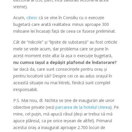
vreme).
Acum,
citesc
că se vine în Consiliu cu o execuție
bugetară care arată realitatea: minus aproape 300
milioane lei încasați față de ceea ce fusese preliminat.
Cât de “ridicole” și “lipsite de substanță” au fost criticile
mele se vede acum, dar problema care se pune în
acest moment este alta: la așa o execuție bugetară,
nu cumva Iașul a depășit plafonul de îndatorare?
Iar dacă da, care sunt consecințele pentru oraș și
pentru locuitorii săi? Despre cei ce au adus orașul în
această situație nu mai întreb, fiindcă sunt complet
iresponsabili.
P.S. Mai nou, dl. Nichita se ține de inaugurări ale unor
obiective private (vezi
parcarea de la hotelul Unirea
). Pe
mine, cel puțin, mă apucă râsul (deși ar trebui să mă
apuce plânsul, ca pe orice ieșean de altfel). Primarul
acestui oraș a inaugurat aproape 2.700 locuri de