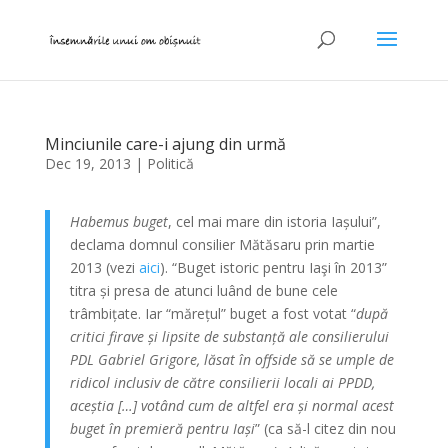
Minciunile care-i ajung din urmă
Dec 19, 2013
|
Politică
Habemus buget
, cel mai mare din istoria Iașului”,
declama domnul consilier Mătăsaru prin martie
2013 (vezi
aici
). “Buget istoric pentru Iaşi în 2013”
titra și presa de atunci luând de bune cele
trâmbițate. Iar “mărețul” buget a fost votat “
după
critici firave și lipsite de substanță ale consilierului
PDL Gabriel Grigore, lăsat în offside să se umple de
ridicol inclusiv de către consilierii locali ai PPDD,
aceștia […] votând cum de altfel era și normal acest
buget în premieră pentru Iași
” (ca să-l citez din nou