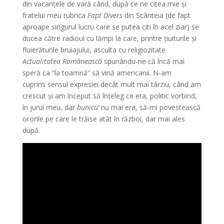
din vacanțele de vară când, după ce ne citea mie și
fratelui meu rubrica
Fapt Divers
din Scânteia (de fapt
aproape singurul lucru care se putea citi în acel ziar) se
ducea către radioul cu lămpi la care, printre țiuiturile și
fluierăturile bruiajului, asculta cu religiozitate
Actualitatea Românească
spunându-ne că încă mai
speră ca “la toamnă” să vină americanii. N-am
cuprins sensul expresiei decât mult mai târziu, când am
crescut și am început să înțeleg ce era, politic vorbind,
în jurul meu, dar
bunicu’
nu mai era, să-mi povestească
ororile pe care le trăise atât în război, dar mai ales
după.