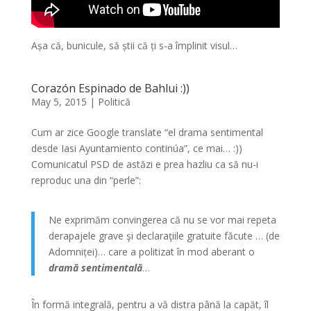
Așa că, bunicule, să știi că ți s-a împlinit visul…
Corazón Espinado de Bahlui :))
May 5, 2015
|
Politică
Cum ar zice Google translate “el drama sentimental
desde Iasi Ayuntamiento continúa”, ce mai… :))
Comunicatul PSD de astăzi e prea hazliu ca să nu-i
reproduc una din “perle”:
Ne exprimăm convingerea că nu se vor mai repeta
derapajele grave şi declaraţiile gratuite făcute … (de
Adomniței)… care a politizat în mod aberant o
dramă sentimentală
…
În formă integrală, pentru a vă distra până la capăt, îl