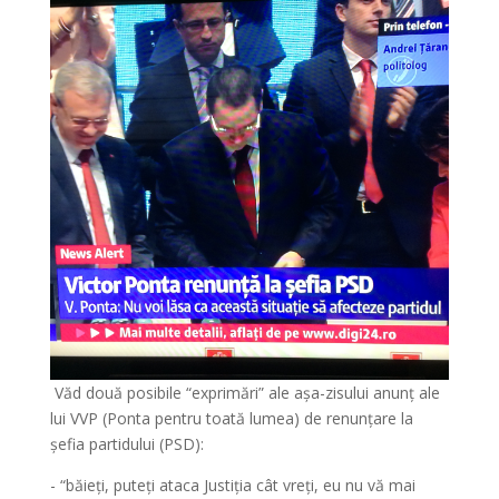
Văd două posibile “exprimări” ale așa-zisului anunț ale
lui VVP (Ponta pentru toată lumea) de renunțare la
șefia partidului (PSD):
- “băieți, puteți ataca Justiția cât vreți, eu nu vă mai