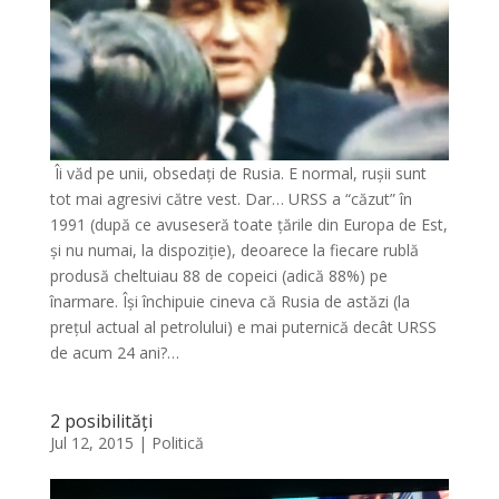
Îi văd pe unii, obsedați de Rusia. E normal, rușii sunt
tot mai agresivi către vest. Dar… URSS a “căzut” în
1991 (după ce avuseseră toate țările din Europa de Est,
și nu numai, la dispoziție), deoarece la fiecare rublă
produsă cheltuiau 88 de copeici (adică 88%) pe
înarmare. Își închipuie cineva că Rusia de astăzi (la
prețul actual al petrolului) e mai puternică decât URSS
de acum 24 ani?…
2 posibilități
Jul 12, 2015
|
Politică