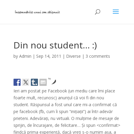
Din nou student… :)
by
Admin
|
Sep 14, 2011
|
Diverse
|
3 comments
by
Ieri am postat pe Facebook (un mediu care îmi place
foarte mult, recunosc) anunțul că voi fi din nou
student. Răspunsul a fost unul care mi-a confirmat că
pe facebook (fb, cum îi spun “inițiații”) ai într-adevăr
prieteni. Adevărați, nu virtuali. O mulțime de mesaje de
sprijin, de încurajare, de felicitare… Și spun <confirmat>
fiindcă prima experiență, dacă vreți s-o numim așa, a