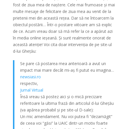
fost de ziua mea de naștere. Cele mai frumoase și mai
multe mesaje de felicitare de ziua mea au venit de la
prietenii mei din această rețea. Dar să ne întoarcem la
obiectul postării… Într-o postare viitoare am să explic
de ce. Acum vreau doar să mă refer la ce a apărut azi
în media online ieșeană. Și sunt realmente onorat de
această atenție! Voi cita doar intervenția de pe site-ul
d-lui Ghețău:
Se pare că postarea mea anterioară a avut un
impact mai mare decât mi-aș fi putut eu imagina…
newsiasi.ro
respectiv,
Jurnal Virtual
Însă vreau să postez aici și o mică precizare
referitoare la ultima frază din articolul d-lui Ghețău
(va apărea probabil și pe site-ul D-sale):
Un mic amendament. Nu voi putea fi “dezamăgit”
de ceea voi “găsi” la UAIC dintr-un motiv foarte