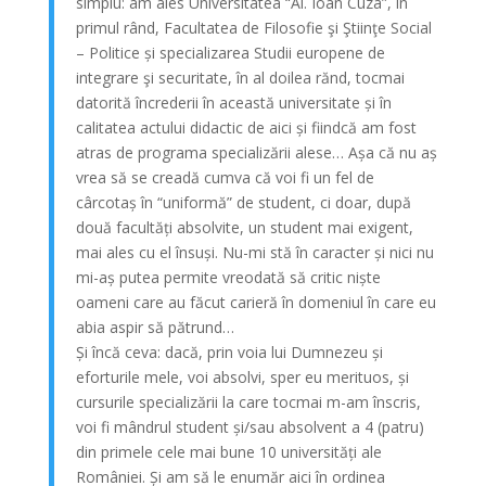
simplu: am ales Universitatea “Al. Ioan Cuza”, în
primul rând, Facultatea de Filosofie şi Ştiinţe Social
– Politice și specializarea Studii europene de
integrare şi securitate, în al doilea rănd, tocmai
datorită încrederii în această universitate și în
calitatea actului didactic de aici și fiindcă am fost
atras de programa specializării alese… Așa că nu aș
vrea să se creadă cumva că voi fi un fel de
cârcotaș în “uniformă” de student, ci doar, după
două facultăți absolvite, un student mai exigent,
mai ales cu el însuși. Nu-mi stă în caracter și nici nu
mi-aș putea permite vreodată să critic niște
oameni care au făcut carieră în domeniul în care eu
abia aspir să pătrund…
Și încă ceva: dacă, prin voia lui Dumnezeu și
eforturile mele, voi absolvi, sper eu merituos, și
cursurile specializării la care tocmai m-am înscris,
voi fi mândrul student și/sau absolvent a 4 (patru)
din primele cele mai bune 10 universități ale
României. Și am să le enumăr aici în ordinea