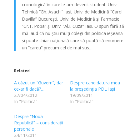
cronologică în care le-am devenit student: Univ.
Tehnică “Gh. Asachi” Iași, Univ. de Medicină “Carol
Davilla” București, Univ. de Medicină și Farmacie
“Gr.T. Popa” și Univ. “Al.I. Cuza” Iași. O spun fără să
mă laud că nu știu mulți colegi din politica ieșeană
și poate chiar națională care să poată să enumere
un “careu” precum cel de mai sus…
Related
A căzut un “Guvern”, dar
Despre candidatura mea
ce-ar fi dacă?…
la președinția PDL Iași
27/04/2012
19/09/2011
In "Politică"
In "Politică"
Despre “Noua
Republică” – considerații
personale
24/11/2011