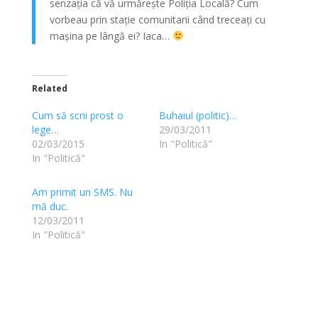
senzația că vă urmărește Poliția Locală? Cum
vorbeau prin stație comunitarii când treceați cu
mașina pe lângă ei? Iaca…
Related
Cum să scrii prost o
Buhaiul (politic)…
lege…
29/03/2011
02/03/2015
In "Politică"
In "Politică"
Am primit un SMS. Nu
mă duc.
12/03/2011
In "Politică"