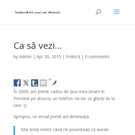
Ca să vezi…
by
Admin
|
Apr 30, 2015
|
Politică
|
0 comments
by
În 2009, am primit cadou de ziua mea (eram în
Primărie pe atunci), un telefon. Vă las să ghiciți de la
cine :))
Apropos, un email primit azi-dimineață:
Mai țineți minte când ne povesteați că aveați