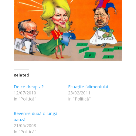
Related
De ce dreapta?
Ecuațiile falimentului…
12/07/2010
23/02/2011
In "Politică"
In "Politică"
Revenire după o lungă
pauză
21/05/2008
In "Politică"