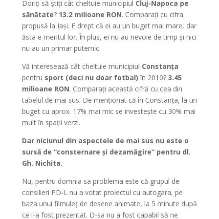
Doriți să știți cât cheltuie municipiul
Cluj-Napoca pe
sănătate
?
13.2 milioane RON
. Comparați cu cifra
propusă la Iași. E drept că ei au un buget mai mare, dar
ăsta e meritul lor. În plus, ei nu au nevoie de timp și nici
nu au un primar puternic.
Vă interesează cât cheltuie municipiul
Constanța
pentru
sport (deci nu doar fotbal)
în 2010?
3.45
milioane RON
. Comparați această cifră cu cea din
tabelul de mai sus. De menționat că în Constanța, la un
buget cu aprox. 17% mai mic se investește cu 30% mai
mult în spații verzi.
Dar niciunul din aspectele de mai sus nu este o
sursă de “consternare și dezamăgire” pentru dl.
Gh. Nichita.
Nu, pentru domnia sa problema este că grupul de
consilieri PD-L nu a votat proiectul cu autogara, pe
baza unui filmuleț de desene animate, la 5 minute după
ce i-a fost prezentat. D-sa nu a fost capabil să ne