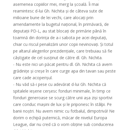
asemenea copiiilor mei, merg la școală. Îi mai
reamintesc d-lui Gh. Nichita și de câteva sute de
milioane bune de lei vechi, care alocați prin
amendamente la bugetul național, în primăvară, de
deputații PD-L, au stat blocați de primărie până în
toamnă din dorința de a-i sabota pe acei deputați,
chiar cu riscul penalizării unor copii nevinovați. Și totul
pe altarul alegerilor prezidențiale, care trebuiau să fie
câștigate de cel susținut de către dl. Gh. Nichita.
- Nu este nici un păcat pentru dl. Gh. Nichita că avem
grădinițe și creșe în care curge apa din tavan sau peste
care cade acoperișul.
- Nu văd să-i pese cu adevărat d-lui Gh. Nichita că
spitalele ieșene cerșesc fonduri minimale, în timp ce
fonduri generoase se scurg către unii așa ziși sportivi
care conduc mașini de lux și le priponesc în stâlpi. Pe
banii noștri. Nu avem nimic cu fotbalul, dimpotrivă! Ne
dorim o echipă puternică, măcar de nivelul Europa
League, dar nu cred că o vom obține sub conducerea