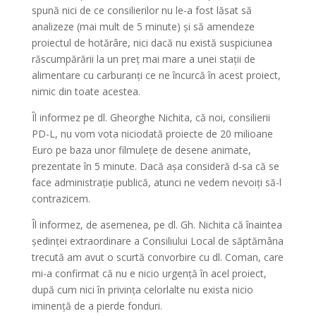
spună nici de ce consilierilor nu le-a fost lăsat să
analizeze (mai mult de 5 minute) și să amendeze
proiectul de hotărâre, nici dacă nu există suspiciunea
răscumpărării la un preț mai mare a unei stații de
alimentare cu carburanți ce ne încurcă în acest proiect,
nimic din toate acestea.
Îl informez pe dl. Gheorghe Nichita, că noi, consilierii
PD-L, nu vom vota niciodată proiecte de 20 milioane
Euro pe baza unor filmulețe de desene animate,
prezentate în 5 minute. Dacă așa consideră d-sa că se
face administrație publică, atunci ne vedem nevoiți să-l
contrazicem.
Îl informez, de asemenea, pe dl. Gh. Nichita că înaintea
ședinței extraordinare a Consiliului Local de săptămâna
trecută am avut o scurtă convorbire cu dl. Coman, care
mi-a confirmat că nu e nicio urgență în acel proiect,
după cum nici în privința celorlalte nu exista nicio
iminență de a pierde fonduri.