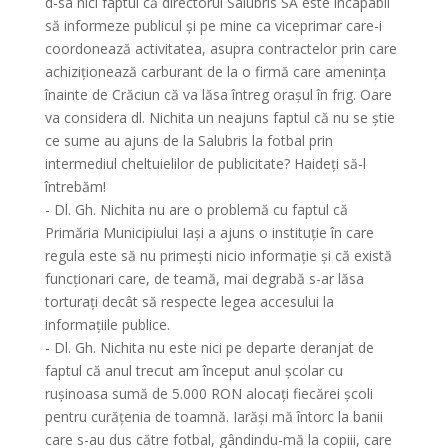
d-sa nici faptul că directorul Salubris SA este incapabil
să informeze publicul și pe mine ca viceprimar care-i
coordonează activitatea, asupra contractelor prin care
achiziționează carburant de la o firmă care amenința
înainte de Crăciun că va lăsa întreg orașul în frig. Oare
va considera dl. Nichita un neajuns faptul că nu se știe
ce sume au ajuns de la Salubris la fotbal prin
intermediul cheltuielilor de publicitate? Haideți să-l
întrebăm!
- Dl. Gh. Nichita nu are o problemă cu faptul că
Primăria Municipiului Iași a ajuns o instituție în care
regula este să nu primești nicio informație și că există
funcționari care, de teamă, mai degrabă s-ar lăsa
torturați decât să respecte legea accesului la
informațiile publice.
- Dl. Gh. Nichita nu este nici pe departe deranjat de
faptul că anul trecut am început anul școlar cu
rușinoasa sumă de 5.000 RON alocați fiecărei școli
pentru curățenia de toamnă. Iarăși mă întorc la banii
care s-au dus către fotbal, gândindu-mă la copiii, care