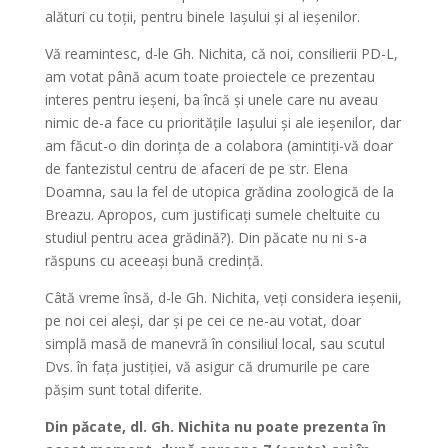
alături cu toții, pentru binele Iașului și al ieșenilor.
Vă reamintesc, d-le Gh. Nichita, că noi, consilierii PD-L,
am votat până acum toate proiectele ce prezentau
interes pentru ieșeni, ba încă și unele care nu aveau
nimic de-a face cu prioritățile Iașului și ale ieșenilor, dar
am făcut-o din dorința de a colabora (amintiți-vă doar
de fantezistul centru de afaceri de pe str. Elena
Doamna, sau la fel de utopica grădina zoologică de la
Breazu. Apropos, cum justificați sumele cheltuite cu
studiul pentru acea grădină?). Din păcate nu ni s-a
răspuns cu aceeași bună credință.
Câtă vreme însă, d-le Gh. Nichita, veți considera ieșenii,
pe noi cei aleși, dar și pe cei ce ne-au votat, doar
simplă masă de manevră în consiliul local, sau scutul
Dvs. în fața justiției, vă asigur că drumurile pe care
pășim sunt total diferite.
Din păcate, dl. Gh. Nichita nu poate prezenta în