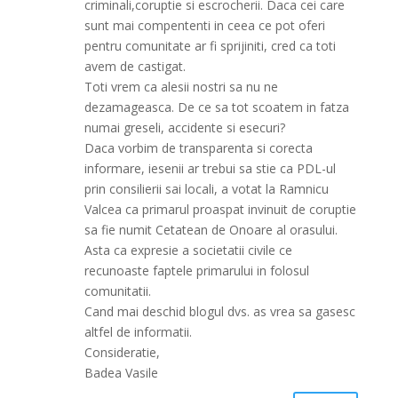
criminali,coruptie si escrocherii. Daca cei care
sunt mai compententi in ceea ce pot oferi
pentru comunitate ar fi sprijiniti, cred ca toti
avem de castigat.
Toti vrem ca alesii nostri sa nu ne
dezamageasca. De ce sa tot scoatem in fatza
numai greseli, accidente si esecuri?
Daca vorbim de transparenta si corecta
informare, iesenii ar trebui sa stie ca PDL-ul
prin consilierii sai locali, a votat la Ramnicu
Valcea ca primarul proaspat invinuit de coruptie
sa fie numit Cetatean de Onoare al orasului.
Asta ca expresie a societatii civile ce
recunoaste faptele primarului in folosul
comunitatii.
Cand mai deschid blogul dvs. as vrea sa gasesc
altfel de informatii.
Consideratie,
Badea Vasile