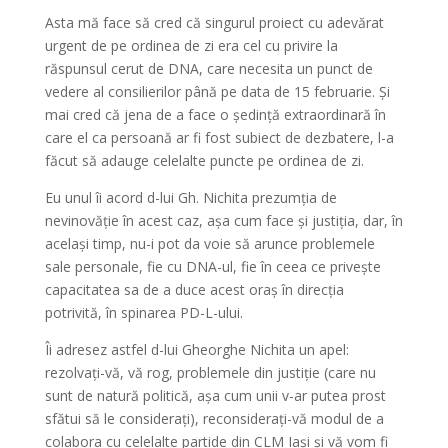
Asta mă face să cred că singurul proiect cu adevărat
urgent de pe ordinea de zi era cel cu privire la
răspunsul cerut de DNA, care necesita un punct de
vedere al consilierilor până pe data de 15 februarie. Și
mai cred că jena de a face o ședință extraordinară în
care el ca persoană ar fi fost subiect de dezbatere, l-a
făcut să adauge celelalte puncte pe ordinea de zi.
Eu unul îi acord d-lui Gh. Nichita prezumția de
nevinovăție în acest caz, așa cum face și justiția, dar, în
același timp, nu-i pot da voie să arunce problemele
sale personale, fie cu DNA-ul, fie în ceea ce privește
capacitatea sa de a duce acest oraș în direcția
potrivită, în spinarea PD-L-ului.
Îi adresez astfel d-lui Gheorghe Nichita un apel:
rezolvați-vă, vă rog, problemele din justiție (care nu
sunt de natură politică, așa cum unii v-ar putea prost
sfătui să le considerați), reconsiderați-vă modul de a
colabora cu celelalte partide din CLM Iași și vă vom fi