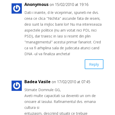
Anonymous
on 15/02/2010 at 19:16
Dati-i inainte, d-le viceprimar, spuneti-ne dvs.
ceea ce clica "Nichita" ascunde fata de ieseni,
desi sunt la mijloc banii lor! Nu ma intereseaza
aspectele politice (nu am votat nici PDL nici
PSD), dar traiesc in Iasi si resimt din plin
"managementul" acestui primar fanariot. Cred
ca va fi arhiplina sala de judecata atunci cand
DNA -ul va finaliza ancheta!
Reply
Badea Vasile
on 17/02/2010 at 07:45
Stimate Domnule GG,
Aveti multe capacitati sa deveniti un om de
onoare al Iasului. Rafinamentul dvs. emana
cultura si
entuziasm, descriind situatii ce trebuie