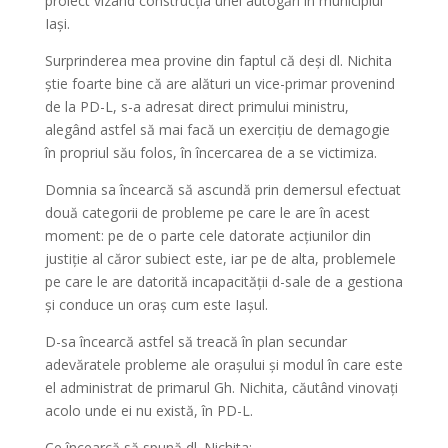
proiect vizând construcția unei autogări în municipiul
Iași.
Surprinderea mea provine din faptul că deși dl. Nichita
știe foarte bine că are alături un vice-primar provenind
de la PD-L, s-a adresat direct primului ministru,
alegând astfel să mai facă un exercițiu de demagogie
în propriul său folos, în încercarea de a se victimiza.
Domnia sa încearcă să ascundă prin demersul efectuat
două categorii de probleme pe care le are în acest
moment: pe de o parte cele datorate acțiunilor din
justiție al căror subiect este, iar pe de alta, problemele
pe care le are datorită incapacității d-sale de a gestiona
și conduce un oraș cum este Iașul.
D-sa încearcă astfel să treacă în plan secundar
adevăratele probleme ale orașului și modul în care este
el administrat de primarul Gh. Nichita, căutând vinovați
acolo unde ei nu există, în PD-L.
Ce încearcă să spună dl. Nichita: