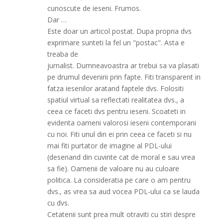
cunoscute de ieseni. Frumos.
Dar …
Este doar un articol postat. Dupa propria dvs
exprimare sunteti la fel un "postac". Asta e
treaba de
jurnalist. Dumneavoastra ar trebui sa va plasati
pe drumul devenirii prin fapte. Fiti transparent in
fatza iesenilor aratand faptele dvs. Folositi
spatiul virtual sa reflectati realitatea dvs., a
ceea ce faceti dvs pentru ieseni. Scoateti in
evidenta oameni valorosi ieseni contemporani
cu noi. Fiti unul din ei prin ceea ce faceti si nu
mai fiti purtator de imagine al PDL-ului
(desenand din cuvinte cat de moral e sau vrea
sa fie). Oamenii de valoare nu au culoare
politica. La consideratia pe care o am pentru
dvs., as vrea sa aud vocea PDL-ului ca se lauda
cu dvs.
Cetatenii sunt prea mult otraviti cu stiri despre