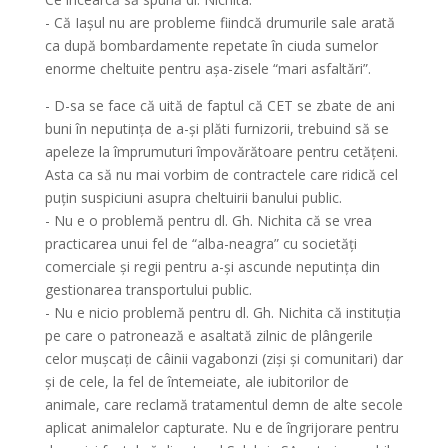
- Că Iașul nu are probleme fiindcă drumurile sale arată
ca după bombardamente repetate în ciuda sumelor
enorme cheltuite pentru așa-zisele “mari asfaltări”.
- D-sa se face că uită de faptul că CET se zbate de ani
buni în neputința de a-și plăti furnizorii, trebuind să se
apeleze la împrumuturi împovărătoare pentru cetățeni.
Asta ca să nu mai vorbim de contractele care ridică cel
puțin suspiciuni asupra cheltuirii banului public.
- Nu e o problemă pentru dl. Gh. Nichita că se vrea
practicarea unui fel de “alba-neagra” cu societăți
comerciale și regii pentru a-și ascunde neputința din
gestionarea transportului public.
- Nu e nicio problemă pentru dl. Gh. Nichita că instituția
pe care o patronează e asaltată zilnic de plângerile
celor mușcați de câinii vagabonzi (ziși și comunitari) dar
și de cele, la fel de întemeiate, ale iubitorilor de
animale, care reclamă tratamentul demn de alte secole
aplicat animalelor capturate. Nu e de îngrijorare pentru