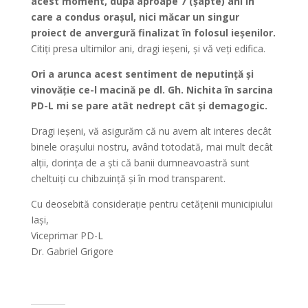
acest moment, după aproape 7 (șapte) ani în
care a condus orașul, nici măcar un singur
proiect de anvergură finalizat în folosul ieșenilor.
Citiți presa ultimilor ani, dragi ieșeni, și vă veți edifica.
Ori a arunca acest sentiment de neputință și
vinovăție ce-l macină pe dl. Gh. Nichita în sarcina
PD-L mi se pare atât nedrept cât și demagogic.
Dragi ieșeni, vă asigurăm că nu avem alt interes decât
binele orașului nostru, având totodată, mai mult decât
alții, dorința de a ști că banii dumneavoastră sunt
cheltuiți cu chibzuință și în mod transparent.
Cu deosebită considerație pentru cetățenii municipiului
Iași,
Viceprimar PD-L
Dr. Gabriel Grigore